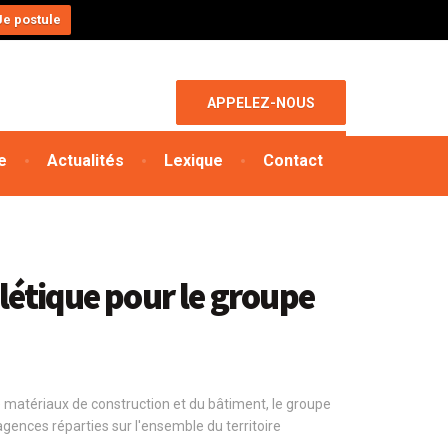
Je postule
APPELEZ-NOUS
e
Actualités
Lexique
Contact
létique pour le groupe
de matériaux de construction et du bâtiment, le groupe
gences réparties sur l'ensemble du territoire