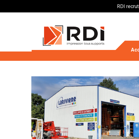
RDI recru
Acc